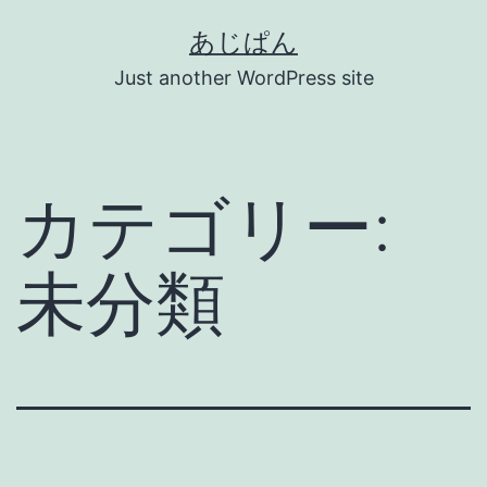
コ
あじぱん
ン
Just another WordPress site
テ
ン
ツ
カテゴリー:
へ
ス
未分類
キ
ッ
プ